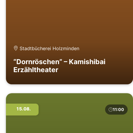
Stadtbücherei Holzminden
“Dornröschen” – Kamishibai
Erzähltheater
15.08.
11:00