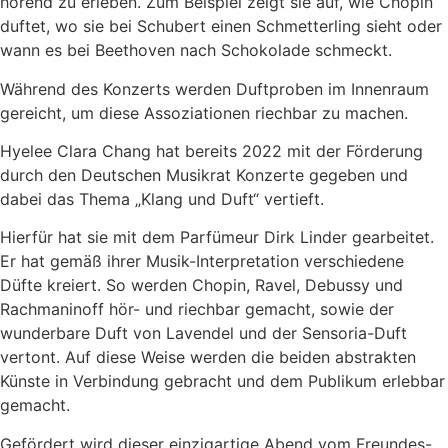
hörend zu erleben. Zum Beispiel zeigt sie auf, wie Chopin
duftet, wo sie bei Schubert einen Schmetterling sieht oder
wann es bei Beethoven nach Schokolade schmeckt.
Während des Konzerts werden Duftproben im Innenraum
gereicht, um diese Assoziationen riechbar zu machen.
Hyelee Clara Chang hat bereits 2022 mit der Förderung
durch den Deutschen Musikrat Konzerte gegeben und
dabei das Thema „Klang und Duft“ vertieft.
Hierfür hat sie mit dem Parfümeur Dirk Linder gearbeitet.
Er hat gemäß ihrer Musik-Interpretation verschiedene
Düfte kreiert. So werden Chopin, Ravel, Debussy und
Rachmaninoff hör- und riechbar gemacht, sowie der
wunderbare Duft von Lavendel und der Sensoria-Duft
vertont. Auf diese Weise werden die beiden abstrakten
Künste in Verbindung gebracht und dem Publikum erlebbar
gemacht.
Gefördert wird dieser einzigartige Abend vom Freundes-