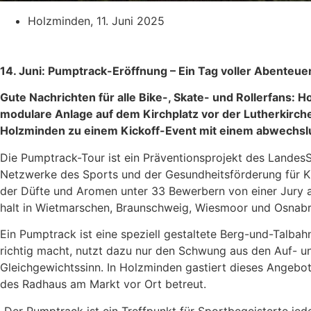
Holzminden,
11. Juni 2025
14. Juni: Pumptrack-Eröffnung – Ein Tag voller Abenteu
Gute Nachrichten für alle Bike-, Skate- und Rollerfans: 
modulare Anlage auf dem Kirchplatz vor der Lutherkirche
Holzminden zu einem Kickoff-Event mit einem abwechslu
Die Pumptrack-Tour ist ein Präventionsprojekt des Landes
Netzwerke des Sports und der Gesundheitsförderung für Ki
der Düfte und Aromen unter 33 Bewerbern von einer Jury 
halt in Wietmarschen, Braunschweig, Wiesmoor und Osnabr
Ein Pumptrack ist eine speziell gestaltete Berg-und-Talba
richtig macht, nutzt dazu nur den Schwung aus den Auf- 
Gleichgewichtssinn. In Holzminden gastiert dieses Angebo
des Radhaus am Markt vor Ort betreut.
„Der Pumptrack ist ein Treffpunkt für Sportbegeisterte je