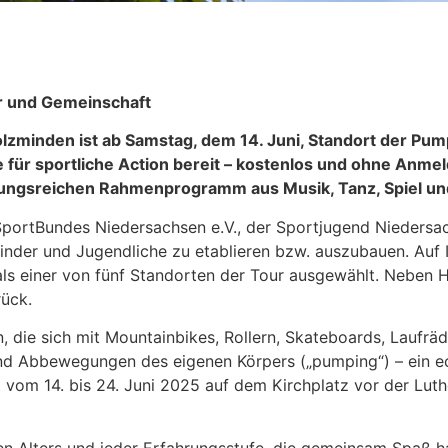
er und Gemeinschaft
Holzminden ist ab Samstag, dem 14. Juni, Standort der Pum
 für sportliche Action bereit – kostenlos und ohne Anme
ngsreichen Rahmenprogramm aus Musik, Tanz, Spiel und 
SportBundes Niedersachsen e.V., der Sportjugend Niedersa
nder und Jugendliche zu etablieren bzw. auszubauen. Auf 
als einer von fünf Standorten der Tour ausgewählt. Neben
ück.
hn, die sich mit Mountainbikes, Rollern, Skateboards, Lauf
und Abbewegungen des eigenen Körpers („pumping“) – ein e
t vom 14. bis 24. Juni 2025 auf dem Kirchplatz vor der Lu
den Alters und jeder Erfahrungsstufe, die gemeinsam Spaß 