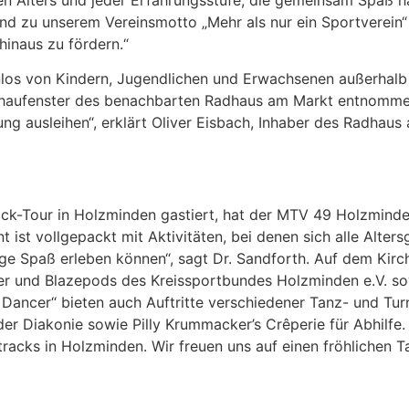
d zu unserem Vereinsmotto „Mehr als nur ein Sportverein“ 
inaus zu fördern.“
nlos von Kindern, Jugendlichen und Erwachsenen außerhalb 
chaufenster des benachbarten Radhaus am Markt entnommen
ung ausleihen“, erklärt Oliver Eisbach, Inhaber des Radha
ack-Tour in Holzminden gastiert, hat der MTV 49 Holzmin
ent ist vollgepackt mit Aktivitäten, bei denen sich alle Al
e Spaß erleben können“, sagt Dr. Sandforth. Auf dem Kirch
er und Blazepods des Kreissportbundes Holzminden e.V. so
Dancer“ bieten auch Auftritte verschiedener Tanz- und T
der Diakonie sowie Pilly Krummacker’s Crêperie für Abhilfe
tracks in Holzminden. Wir freuen uns auf einen fröhlichen 