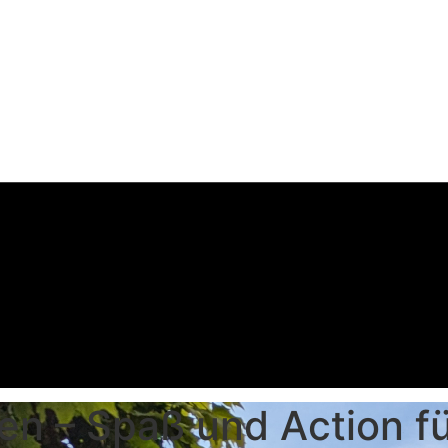
n – Spaß und Action fü