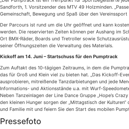
Sandforth, 1. Vorsitzender des MTV 49 Holzminden. „Passen
Gemeinschaft, Bewegung und Spaß über den Vereinssport h
Der Parcours ist rund um die Uhr geöffnet und kann koste
werden. Die reservierten Zeiten können per Aushang im S
Ort BMX-Räder, Boards und Tretroller sowie Schutzausrüst
seiner Öffnungszeiten die Verwaltung des Materials.
Kickoff am 14. Juni – Startschuss für den Pumptrack
Zum Auftakt des 10-tägigen Zeitraums, in dem die Pumptr
das für Groß und Klein viel zu bieten hat. „Das Kickoff-Ev
ausprobieren, mitreißende Tanzdarbietungen und jede Meng
Informations- und Aktionsstände u.a. mit Wurf-Speedomet
Neben Tanzeinlagen der Line Dance Gruppe „Hope’s Crazy 
den kleinen Hunger sorgen der „Mittagstisch der Kulturen“ 
und Familie mit und feiern Sie den Start des mobilen Pump
Pressefoto