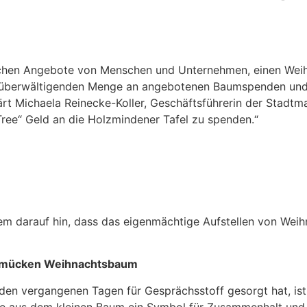
reichen Angebote von Menschen und Unternehmen, einen We
r überwältigenden Menge an angebotenen Baumspenden und d
rt Michaela Reinecke-Koller, Geschäftsführerin der Stadtm
Tree“ Geld an die Holzmindener Tafel zu spenden.“
 darauf hin, dass das eigenmächtige Aufstellen von Weihn
chmücken Weihnachtsbaum
 den vergangenen Tagen für Gesprächsstoff gesorgt hat, is
rde aus dem kleinen Baum ein Symbol für Zusammenhalt und