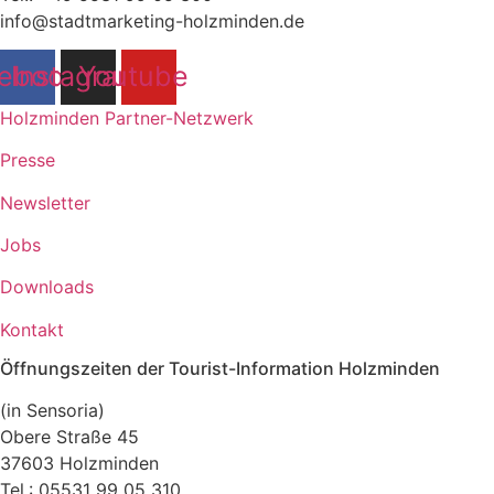
info@stadtmarketing-holzminden.de
ebook
Instagram
Youtube
Holzminden Partner-Netzwerk
Presse
Newsletter
Jobs
Downloads
Kontakt
Öffnungszeiten der Tourist-Information Holzminden
(in Sensoria)
Obere Straße 45
37603 Holzminden
Tel.: 05531 99 05 310