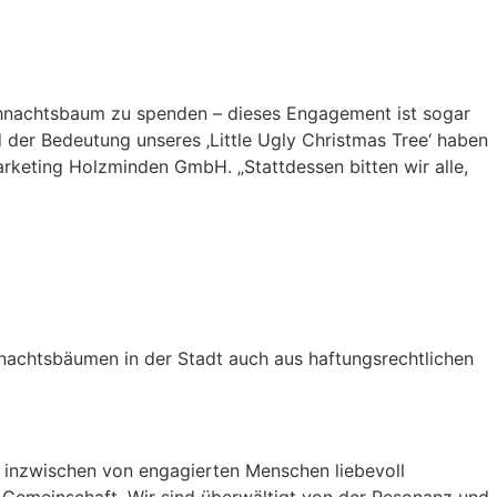
ihnachtsbaum zu spenden – dieses Engagement ist sogar
er Bedeutung unseres ‚Little Ugly Christmas Tree‘ haben
arketing Holzminden GmbH. „Stattdessen bitten wir alle,
achtsbäumen in der Stadt auch aus haftungsrechtlichen
t inzwischen von engagierten Menschen liebevoll
 Gemeinschaft.„Wir sind überwältigt von der Resonanz und