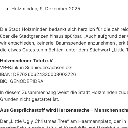
Holzminden,
9. Dezember 2025
Die Stadt Holzminden bedankt sich herzlich für die zahl
über die Stadtgrenzen hinaus spürbar. „Auch aufgrund de
wir entschieden, keinerlei Baumspenden anzunehmen“, erklä
die etwas Gutes tun möchten, unter dem Stichwort „Little 
Holzmindener Tafel e.V.
VR-Bank in Südniedersachsen eG
IBAN: DE76260624330008003726
BIC: GENODEF1DRA
In diesem Zusammenhang weist die Stadt Holzminden zudem
Gründen nicht gestattet ist.
Aus Gesprächsstoff wird Herzenssache – Menschen s
Der „Little Ugly Christmas Tree“ am Haarmannplatz, der in
geschmückt worden. Mit viel Kreativität und Herzblut wu